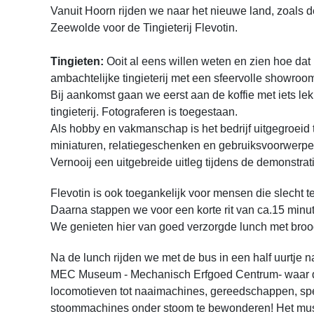
Vanuit Hoorn rijden we naar het nieuwe land, zoals 
Zeewolde voor de Tingieterij Flevotin.
Tingieten:
Ooit al eens willen weten en zien hoe dat
ambachtelijke tingieterij met een sfeervolle showroo
Bij aankomst gaan we eerst aan de koffie met iets le
tingieterij. Fotograferen is toegestaan.
Als hobby en vakmanschap is het bedrijf uitgegroeid t
miniaturen, relatiegeschenken en gebruiksvoorwerpen
Vernooij een uitgebreide uitleg tijdens de demonstratie
Flevotin is ook toegankelijk voor mensen die slecht te
Daarna stappen we voor een korte rit van ca.15 min
We genieten hier van goed verzorgde lunch met broo
Na de lunch rijden we met de bus in een half uurtje 
MEC Museum - Mechanisch Erfgoed Centrum- waar de 
locomotieven tot naaimachines, gereedschappen, sp
stoommachines onder stoom te bewonderen! Het mus