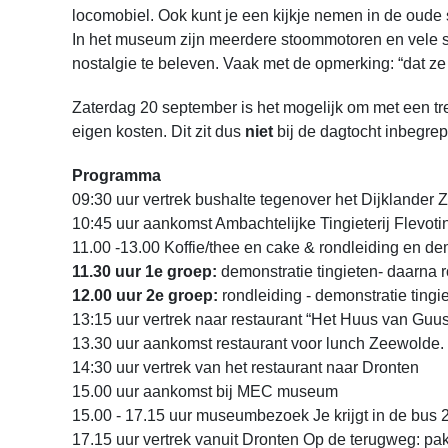
locomobiel. Ook kunt je een kijkje nemen in de oude
In het museum zijn meerdere stoommotoren en vele s
nostalgie te beleven. Vaak met de opmerking: “dat z
Zaterdag 20 september is het mogelijk om met een trein
eigen kosten. Dit zit dus
niet
bij de dagtocht inbegre
Programma
09:30 uur vertrek bushalte tegenover het Dijklander
10:45 uur aankomst Ambachtelijke Tingieterij Flevot
11.00 -13.00 Koffie/thee en cake & rondleiding en dem
11.30 uur 1e groep:
demonstratie tingieten- daarna 
12.00 uur 2e groep:
rondleiding - demonstratie ting
13:15 uur vertrek naar restaurant “Het Huus van Guu
13.30 uur aankomst restaurant voor lunch Zeewolde. 
14:30 uur vertrek van het restaurant naar Dronten
15.00 uur aankomst bij MEC museum
15.00 - 17.15 uur museumbezoek Je krijgt in de bus 2 v
17.15 uur vertrek vanuit Dronten Op de terugweg: pak