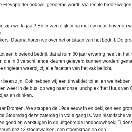
de Flevopolder ook wel genoemd wordt. Via rechte brede wegen 
 in zijn werk gaat? En er werkelijk bijna met uw neus bovenop w
m.
kkers. Daarna horen we over het ontstaan van het bedrijf. De g
ot een bloeiend bedrijf, dat al ruim 30 jaar ervaring heeft in h
 die in 3 verschillende kleuren geleverd kunnen worden: gematt
 tingieten waarbij zij alle facetten van het vak belicht.
r been zijn. Ook hebben wij een (invalide) toilet, en we hebben 
uten weer in de bus, op weg naar onze lunchplek ‘het Huus van
djes en drinken.
naar Dronten. We stappen de 19de eeuw in en bekijken een grote 
Stoomdag deze zaterdag in volle gang is. Van historische v
eelgoed en werktuigen in de uitgebreide landbouwhoek! Tijde
eum bezit 2 stoomwalsen, een stoomkraan en een