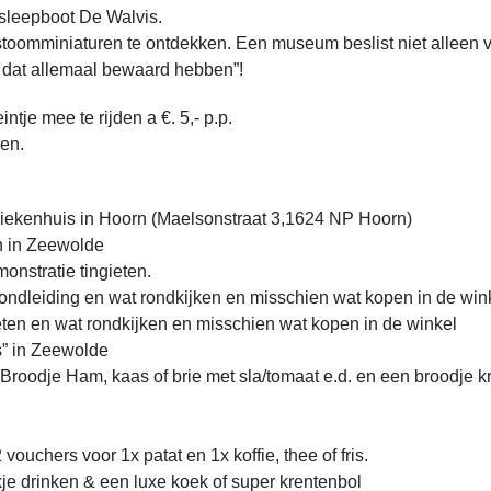
 sleepboot De Walvis.
toomminiaturen te ontdekken. Een museum beslist niet alleen 
e dat allemaal bewaard hebben”!
tje mee te rijden a €. 5,- p.p.
pen.
 Ziekenhuis in Hoorn (Maelsonstraat 3,1624 NP Hoorn)
in in Zeewolde
onstratie tingieten.
rondleiding en wat rondkijken en misschien wat kopen in de win
ieten en wat rondkijken en misschien wat kopen in de winkel
s” in Zeewolde
Broodje Ham, kaas of brie met sla/tomaat e.d. en een broodje k
ouchers voor 1x patat en 1x koffie, thee of fris.
je drinken & een luxe koek of super krentenbol